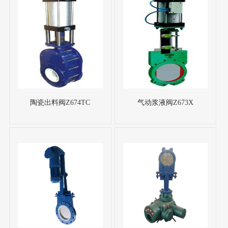
陶瓷出料阀Z674TC
气动浆液阀Z673X