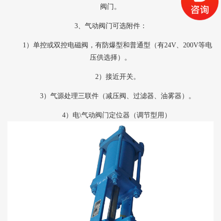
阀门。
3
、气动阀门可选附件：
1
）单控或双控电磁阀，有防爆型和普通型（有
24V
、
200V
等电
压供选择）。
2
）接近开关。
3
）气源处理三联件（减压阀、过滤器、油雾器）。
4
）电
\
气动阀门定位器（调节型用）