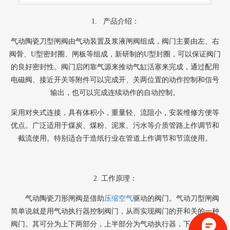
1. 产品介绍：
气动陶瓷刀型闸阀由气动装置及浆液闸阀组成，阀门主要由左、右
阀骨、
U型密封圈、闸板等组成，新研制的U型封圈，可以保证阀门
的良好密封性。阀门启闭靠气源来推动气缸活塞来完成，通过配用
电磁阀、接近开关等附件可以完成开、关两位置的动作控制和信号
输出，也可以完成连续动作的自动控制。
采用对夹式连接，具有体积小，重量轻、流阻小，安装维修方便等
优点。广泛适用于煤炭、煤粉、泥浆、污水等介质管路上作调节和
截流使用。特别适合于造纸行业在管道上作调节和节流使用。
2.
工作原理：
气动
陶瓷
刀形闸阀
是
借助
压缩空气
驱动的阀门。
气动刀型闸阀
简单说就是用气动执行器控制阀门，从而实现阀门的开和关的一种
阀门。其可分为上下两部分，上半部分为气动执行器，下半部分为