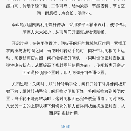
能力高，传动平稳平顺，工作可靠，结构紧凑，节能省料，节省空
间，耐磨损，寿命长，噪音小。
伞齿轮刀型闸阀
利用
螺杆传动，采用双平面轴承设计，使得传动
摩擦力大大减少，从而阀门开启
更加
轻便顺畅。
开启过程：在关闭位置时，闸板受阀杆的机械施压作用，紧插压
在阀座与密封圈之间，当逆时针转动手轮时，阀杆带动闸板向上运
动，闸板移离密封圈，阀杆继续提升闸板，（同时也使密封圈恢复
弹性疲劳状态，从而提高了密封圈的使用寿命），使闸板离开密封
面至通径顶部位置时，即刀闸阀开到全通位置。
关闭过程：关闭时，顺时针转动手轮，阀杆开始下降并使闸板开
始下移，继续转动手轮，阀杆推动闸板下降，将闸板推移到关闭位
置，当手轮不能再转动时，这时闸板面已完全覆盖通道，同时闸板
又受另一面的上锲块和下斜锲块的顶力使得闸板面挤压密封圈，从
而起到密封作用。
[返回]