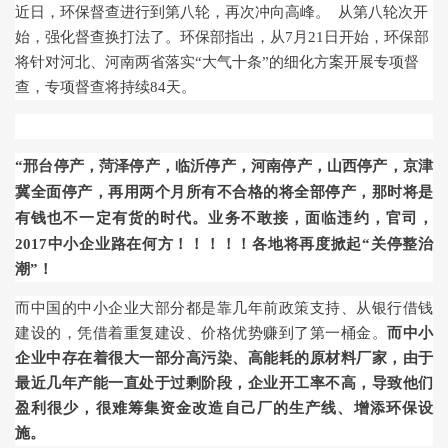
近日，环保督查进行到第八轮，再次冲向高峰。 从第八轮次开
始，强化督查换打法了。环保部指出，从7月21日开始，环保部
将针对
河北
、河南两省落实“大气十条”的细化方案开展专项督
查，专项督查将持续84天。
“邢台停产，菏泽停产，临沂停产，河南停产，山西停产，京津
冀全面停产，再用两个月所有不合格的将全部停产，那时将是
有钱也不一定有货
的时代。业务不敢接，面临违约，官司，
2017中小企业路在何方！！！！！
各地将再度掀起
“
关停整治
潮
”
！
而中国的中小企业大部分都是靠几年前政策支持、从银行借钱
建设的，凭借着重复建设、价格优势赚到了第一桶金。
而中小
企业中存在着很大一部分高污染、高能耗的原材料厂家，由于
最近几年产能一直处于过剩阶段，企业开工率不高，导致他们
盈利很少，很难筹集资金改造自己厂的生产线、增添环保设
施。