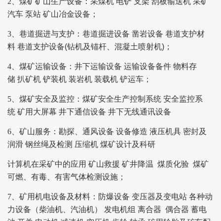
2
、煤矿矿山生产设备：采煤机 电铲 支架 刮板输送机 采矿
汽车 泵站 矿山冶金设备；
3
、巷道掘进与支护：巷道掘进设备 凿岩设备 巷道支护材
料 巷道支护设备
(
钻机及锚杆、混凝土喷射机
)
；
4
、煤矿运输设备：井下运输设备 运输设备备件 物料存
储 扒矿机 铲装机 装岩机 装载机 铲运车；
5、煤矿安全及监控：煤矿安全生产控制系统 安全监控系
统 矿用大屏幕 井下通信设备 井下无线通讯设备
6
、矿山服务：勘探、通风设备 设备修造 液压机具 密封及
润滑 钢丝绳及检测 压缩机 煤矿设计及科研
计算机在采矿中的应用 矿山救援 矿井降温 煤质化验 煤矿
可燃、有毒、有害气体检测设施；
7
、矿用机电设备及材料：防爆设备 变压器及变电站 各种动
力设备（柴油机、汽油机） 发电机组 离合器 偶合器 蓄电