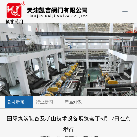
公司新闻
行业新闻
产品知识
国际煤炭装备及矿山技术设备展览会于6月12日在京
举行