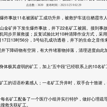
点击数：3639 发布时间：2021/1/25 9:02:29
矿爆炸事故11名被困矿工成功升井，被救护车送往栖霞市
山金矿井下发生爆炸事故，井下22名矿工被困。接到事
机同步开展救援；反复试验比对10种清障作业方式，采用
月17日13时56分，3号钻孔成功透巷，井下的生命之音
井下障碍物有空洞，有大件堵塞物掉落，清理进度由此
体极其虚弱的矿工，加上“五中段”已经联系上的10名矿
矿工的话语朴素感人；一名矿工升井时，双手合十致谢，
名矿工配备了一个医疗小组并实行特护，做好心理疏导
续搜救失联矿工。