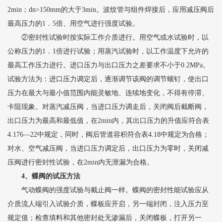
2min；dn>150mm的大于3min。波纹管与组件焊接后，应用减压阀后
最高压力的1．5倍、用空气进行强度试验。
②密封性试验时按实际工作介质进行。用空气或水试验时，以
公称压力的1．1倍进行试验；用蒸汽试验时，以工作温度下允许的
最高工作压力进行。进口压力与出口压力之差要求不小于0.2MPa。
试验方法为：进口压力调定后，逐渐调节该阀的调节螺钉，使出口
压力在最大与最小值范围内能灵敏地、连续地变化，不得有停滞、
卡阻现象。对蒸汽减压阀，当进口压力调走后，关闭阀后截断阀，
出口压力为最高和最低值，在2min内，其出口压力的升值应符合表
4.176—22中规定，同时，阀后管道容积符合表4.18中规定为合格；
对水、空气减压阀，当进口压力调定后，出口压力为零时，关闭减
压阀进行密封性试验，在2min内无泄漏为合格。
4、蝶阀的试压方法
气动蝶阀的强度试验与截止阀一样。蝶阀的密封性能试验应从
介质流人端引入试验介质，蝶板应开启，另一端封闭，注入压力至
规定值；检查填料和其他密封处无渗漏后，关闭蝶板，打开另一