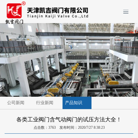
公司新闻
行业新闻
产品知识
各类工业阀门含气动阀门的试压方法大全！
点击数：3763 发布时间：2020/7/27 8:38:23