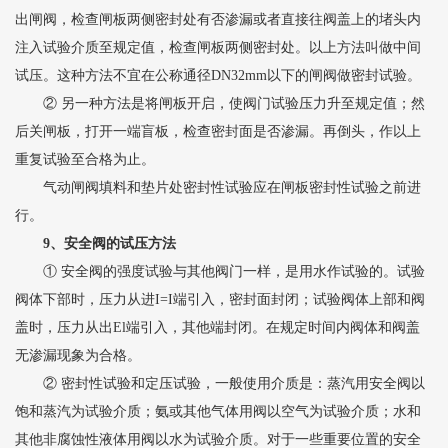
出闸阀，检查闸板两侧密封处有否渗漏或者直接往阀盖上的堵头内
注入试验介质至规定值，检查闸板两侧密封处。以上方法叫做中间
试压。这种方法不宜在公称通径DN32mm以下的闸阀做密封试验。
② 另一种方法是将闸板开启，使阀门试验压力升至规定值；然
后关闸板，打开一端盲板，检查密封面是否渗漏。再倒头，作以上
重复试验至合格为止。
气动闸阀填料和垫片处密封性试验应在闸板密封性试验之前进
行。
9、安全阀的试压方法
① 安全阀的强度试验与其他阀门一样，是用水作试验的。试验
阀体下部时，压力从进I=I端引入，密封面封闭；试验阀体上部和阀
盖时，压力从出El端引入，其他端封闭。在规定时间内阀体和阀盖
无渗漏现象为合格。
② 密封性试验和定压试验，一般使用介质是：蒸汽用安全阀以
饱和蒸汽为试验介质；氨或其他气体用阀以空气为试验介质；水和
其他非腐蚀性液体用阀以水为试验介质。对于一些重要位置的安全