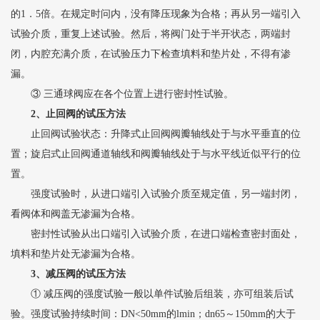
的1．5倍。在规定时问内，没有降压现象为合格；再从另一端引入
试验介质，重复上述试验。然后，将阀门处于半开状态，两端封
闭，内腔充满介质，在试验压力下检查填料和垫片处，不得有渗
漏。
③ 三通球阀应在各个位置上进行密封性试验。
2、止回阀的试压方法
止回阀试验状态：升降式止回阀阀瓣轴线处于与水平垂直的位
置；旋启式止回阀通道轴线和阀瓣轴线处于与水平线近似平行的位
置。
强度试验时，从进口端引入试验介质至规定值，另一端封闭，
看阀体和阀盖无渗漏为合格。
密封性试验从出口端引入试验介质，在进口端检查密封面处，
填料和垫片处无渗漏为合格。
3、减压阀的试压方法
① 减压阀的强度试验一般以单件试验后组装，亦可组装后试
验。强度试验持续时间：DN<50mm的lmin；dn65～150mm的大于