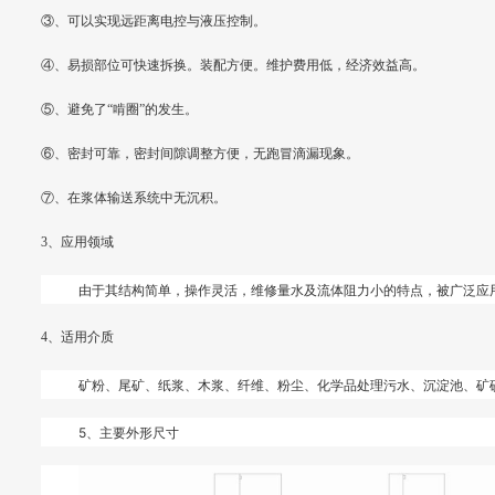
③、可以实现远距离电控与液压控制。
④、易损部位可快速拆换。装配方便。维护费用低，经济效益高。
⑤、避免了“啃圈”的发生。
⑥、密封可靠，密封间隙调整方便，无跑冒滴漏现象。
⑦、在浆体输送系统中无沉积。
3、应用领域
由于其结构简单，操作灵活，维修量水及流体阻力小的特点，被广泛应
4、适用介质
矿粉、尾矿、纸浆、木浆、纤维、粉尘、化学品处理污水、沉淀池、矿
5、主要外形尺寸