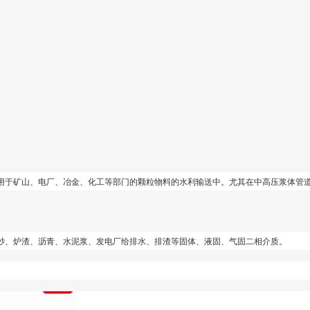
用于矿山、电厂、冶金、化工等部门的颗粒物料的水
利输送中。尤其在中高压浆体管
砂、炉渣、沥青、水泥浆、发电厂给排水、排渣等固体、液固、气固二相介质。