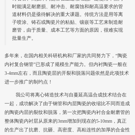
时能满足耐磨损、耐冲击、耐腐蚀和耐高温要求的管
道材料仍是亟待解决的重大课题。传统方法是用等离
子喷涂、铸石或陶瓷片的粘贴、镶嵌等工艺来制造耐
磨管，由于质量、成本工艺等方面的原因，很难实现
批量生产。
多年来，在国内相关科研机构和厂家的共同努力下，
“陶瓷
内衬复合钢管”已形成了规模生产能力。但内衬陶瓷一般在
3-4mm
左右，而且陶瓷层的开裂和脱落问题依然是此项技术
进一步推广的制约点！
我公司将离心铸造技术与自蔓延高温合成技术结合在
一起，成功解决了由于钢管和内层陶瓷的收缩比不同而造成
的陶瓷内层的裂纹和脱落，第一次把陶瓷内衬合金耐磨管的
整体陶瓷内衬层从原来的
3mm
增加到现在的
5-10mm
，真正
的生产出了抗磨、抗砸、高密度、高粘连性的加厚的合金性