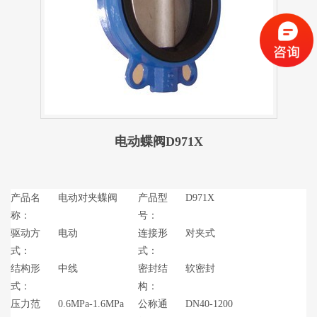
电动蝶阀D971X
产品名
电动对夹蝶阀
产品型
D971X
称：
号：
驱动方
电动
连接形
对夹式
式：
式：
结构形
中线
密封结
软密封
式：
构：
压力范
0.6MPa-1.6MPa
公称通
DN40-1200