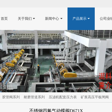
首页
关于我们
新闻中心
产品展示
公司业
胶管阀系列
耐磨管道系列
压滤机配套压力表
矿浆高压平板闸阀
不锈钢四氟气动蝶阀D671X