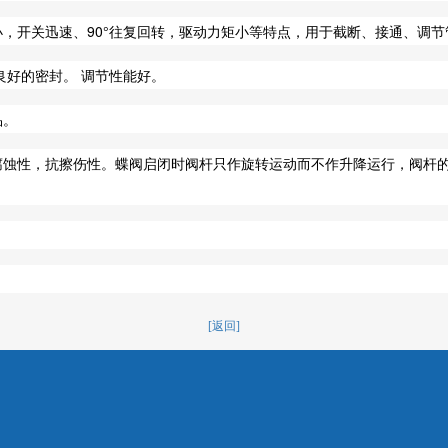
，开关迅速、90°往复回转，驱动力矩小等特点，用于截断、接通、调节
良好的密封。 调节性能好。
品。
腐蚀性，抗擦伤性。蝶阀启闭时阀杆只作旋转运动而不作升降运行，阀杆
[返回]