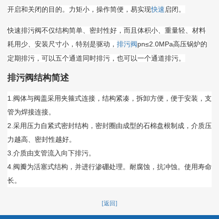
开启和关闭的目的。力矩小，操作简便，易实现
启闭。
快速
快速排污阀不仅结构简单、密封性好，而且体积小、重量轻、材料
耗用少、安装尺寸小，特别是驱动，
pn≤2.0MPa高压锅炉的
排污阀
定期排污，可以五个通道同时排污，也可以一个通道排污。
排污阀结构简述
1.阀体与阀盖采用夹箍式连接，结构紧凑，拆卸方便，便于安装，支
管为焊接连接。
2.采用压力自紧式密封结构，密封圈由成型的石棉盘根制成，介质压
力越高、密封性越好。
3.介质由支管流入向下排污。
4.阀瓣为活塞式结构，并进行渗硼处理。耐腐蚀，抗冲蚀。使用寿命
长。
[返回]