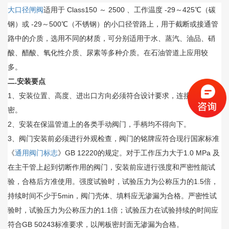
大口径闸阀
适用于 Class150 ～ 2500 、工作温度 -29～425℃（碳
钢）或 -29～500℃（不锈钢）的小口径管路上，用于截断或接通管
路中的介质，选用不同的材质，可分别适用于水、蒸汽、油品、硝
酸、醋酸、氧化性介质、尿素等多种介质。在石油管道上应用较
多。
二.安装要点
1、安装位置、高度、进出口方向必须符合设计要求，连接应牢固紧
密。
2、安装在保温管道上的各类手动阀门，手柄均不得向下。
3、阀门安装前必须进行外观检查，阀门的铭牌应符合现行国家标准
《
通用阀门标志
》GB 12220的规定。对于工作压力大于1.0 MPa 及
在主干管上起到切断作用的阀门，安装前应进行强度和严密性能试
验，合格后方准使用。强度试验时，试验压力为公称压力的1.5倍，
持续时间不少于5min，阀门壳体、填料应无渗漏为合格。严密性试
验时，试验压力为公称压力的1.1倍；试验压力在试验持续的时间应
符合GB 50243标准要求，以闸板密封面无渗漏为合格。