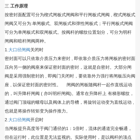
三.
工作原理
按密封面配置可分为楔式闸板式闸阀和平行闸板式闸阀 , 楔式闸板式
闸阀又可分为:单闸极式、双闸板式和弹性闸板式；平行闸板式闸阀
可分为单闸板式和双闸板式。按阀杆的螺纹位置划分，可分为明杆
闸阀和暗杆闸阀两种。
1.
大口径闸阀
关闭时
密封面可以只依靠介质压力来密封 , 即依靠介质压力将闸板的密封面
压向另一侧的阀座来保证密封面的密封，这就是自密封。大部分闸
阀是采用强制密封的 , 即阀门关闭时，要依靠外力强行将闸板压向阀
座 , 以保证密封面的密封性。 闸阀的闸板随阀杆一起作直线运动
的，叫升降杆闸阀 ( 亦叫明杆闸阀)。通常在升降杆上 有梯形螺纹，
通过阀门顶端的螺母以及阀体上的导槽，将旋转运动变为直线运动 ,
也就是将操作转矩变为操作推力。
2.
大口径闸阀
开启时
当闸板提升高度等于阀门通径的1：1倍时，流体的通道完全畅通，
但在运行时，此位置是无法监视的。实际使用时，是以阀杆的顶点