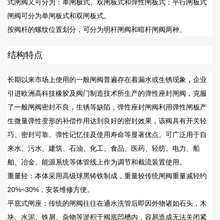
式闸阀又可分为：单闸极式、双闸板式和弹性闸板式；平行闸板式
闸阀可分为单闸板式和双闸板式。
按阀杆的螺纹位置划分，可分为明杆闸阀和暗杆闸阀两种。
结构特点
长期以来市场上使用的一般闸阀普遍存在着漏水或生锈现象，企业
引进欧洲高科技橡胶及阀门制造技术所生产的弹性座封闸阀，克服
了一般闸阀密封不良，生锈等缺陷，弹性座封闸阀利用弹性闸板产
生微量弹性变形的补偿作用达到良好的密封效果，该阀具有开关轻
巧、密封可靠、弹性记忆佳及使用寿命等显著优点。可广泛用于自
来水、污水、建筑、石油、化工、食品、医药、轻纺、电力、船
舶、冶金、能源系统等体管线上作为调节和截流装置使用。
重量轻：本体采用高级球黑铸铁制成，重量较传统闸阀重量减轻约
20%~30%，安装维修方便。
平底式闸座：传统的闸阀往往在通水洗管后即因外物诸如石头，木
块、水泥、铁屑、杂物等淤积于阀底凹槽内，容易造成无法关闭紧