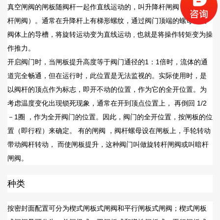
真空闸阀的闸板随阀杆一起作直线运动的，叫升降杆闸阀 （ 亦叫明
杆闸阀）。通常在升降杆上有梯形螺纹，通过阀门顶端的螺母以及
阀体上的导槽，将旋转运动变为直线运动 , 也就是将操作转矩变为操
作推力。
开启阀门时，当闸板提升高度等于阀门通径的1：1倍时，流体的通
道完全畅通，但在运行时，此位置是无法监视的。实际使用时，是
以阀杆的顶点作为标志，即开不动的位置，作为它的全开位置。为
考虑温度变化出现锁死现象，通常在开到顶点位置上， 再倒回 1/2
－1圈 ，作为全开阀门的位置。因此，阀门的全开位置，按闸板的位
置（即行程）来确定。 有的闸阀 ，阀杆螺母设在闸板上，手轮转动
带动阀杆转动， 而使闸板提升，这种阀门叫做旋转杆闸阀或叫暗杆
闸阀
。
种类
按密封面配置可分为楔式闸板式闸阀和平行闸板式闸阀；楔式闸板