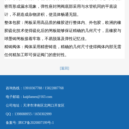
密而形成漏水现象，弹性座封闸阀底部采用与水管机同的平底设
计，不易造成杂物淤积，使流体畅通无阻。
整体包胶：闸板采用高品质的橡胶进行整体内、外包胶，欧洲的橡
胶硫化技术使得硫化后的闸板能够保证精确的几何尺寸，且橡胶与
球墨铸闸板接着牢靠，不易脱落及弹性记忆佳。
精铸阀体：阀体采用精密铸造，精确的几何尺寸使得阀体内部无需
任何精加工即可保证阀门的密封性。
[返回]
咨询热线：13910367788 / 15822887768
电子邮箱：kaijifamen@163.com
公司地址：天津市津南区北闸口开发区
QQ：1398088955 / 1650302999
备案号:
津ICP备2020007199号-1