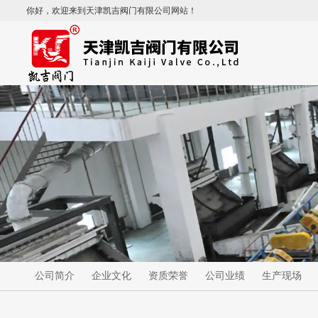
你好，欢迎来到天津凯吉阀门有限公司网站！
公司简介
企业文化
资质荣誉
公司业绩
生产现场