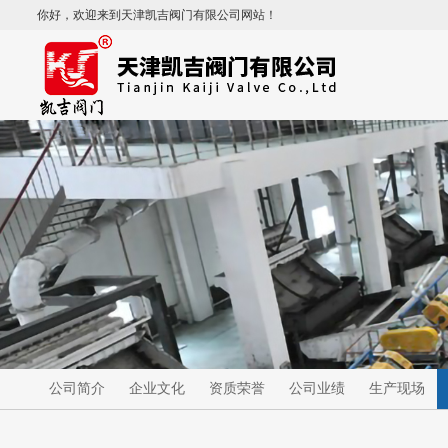
你好，欢迎来到天津凯吉阀门有限公司网站！
公司简介
企业文化
资质荣誉
公司业绩
生产现场