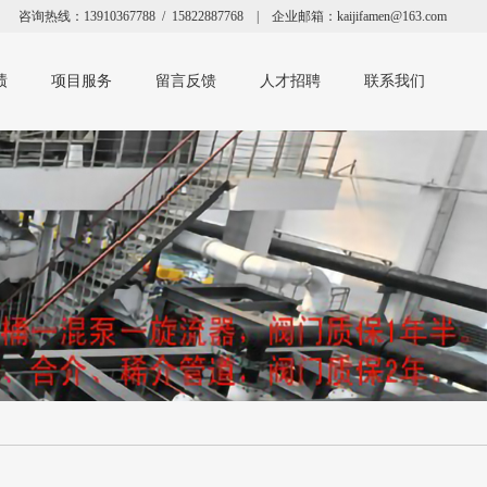
咨询热线：13910367788 / 15822887768 | 企业邮箱：kaijifamen@163.com
绩
项目服务
留言反馈
人才招聘
联系我们